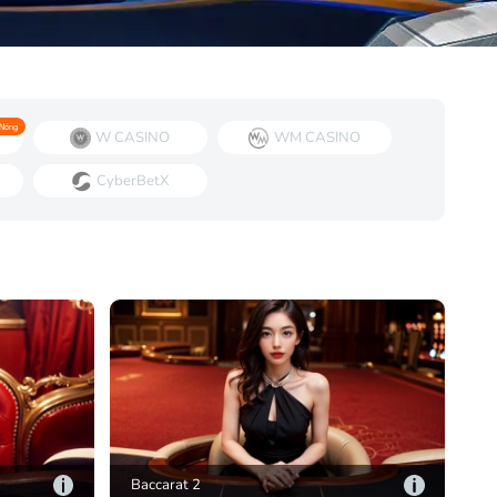
Nóng
W CASINO
WM CASINO
CyberBetX
Baccarat 2