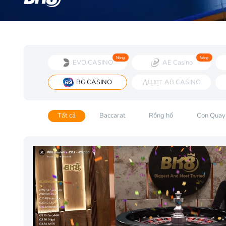
Nóng
Nóng
EVO CASINO
AE Casino
MicroGaming / Baccarat
j***c
BG CASINO
AB CASINO
Dream Gaming / Baccarat
f**r**
Tất cả
Baccarat
Rồng hổ
Con Quay
Evolution Gaming / Baccarat
*w*s
MicroGaming / Baccarat
*y**u
MicroGaming / Baccarat
c**o*
Dream Gaming / Baccarat
x*a*
WM Casino / BẦU CUA
*l*c**