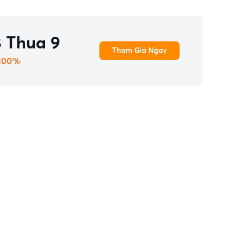
8 Thua 9
Tham Gia Ngay
 100%