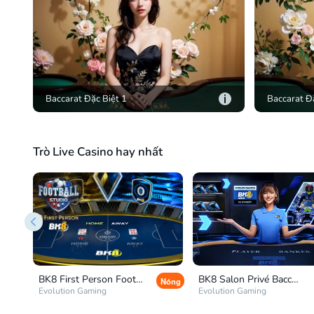
Dream Gaming / Baccarat
*i***
WM Casino / BẦU CUA
i*u*1
Evolution Gaming / Baccarat
l*e*v*
Baccarat Đặc Biệt 1
Baccarat Đ
Evolution Gaming / SIC BO
s***u
WM Casino / BẦU CUA
n*th*
Trò Live Casino hay nhất
Evolution Gaming / SIC BO
o*t*p
Dream Gaming / Baccarat
l*l*e
AE casino / Roullete
a*a*p
Dream Gaming / Baccarat
*u*t*
BK8 Salon Privé Baccarat 2
BK8 Baccarat 1
Nóng
Nóng
Evolution Gaming
PPLiveCasino
Dream Gaming / Baccarat
*j*l**