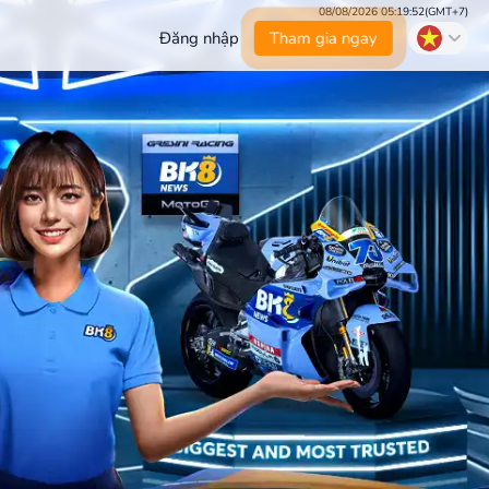
08/08/2026 05:19:53
(
GMT+7
)
Đăng nhập
Tham gia ngay