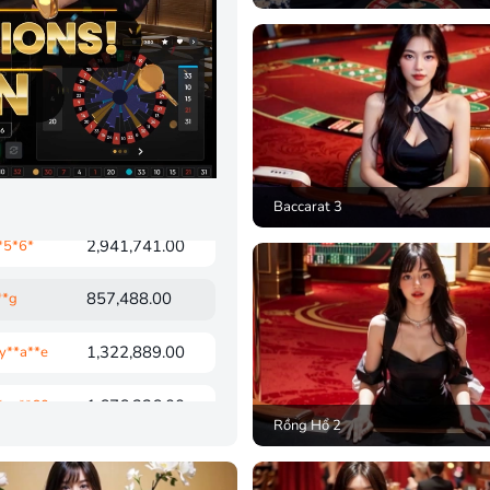
2,565,075.00
*h*t*e*
3,513,477.00
a*y*a*y
724,831.00
*n
2,941,741.00
*5*6*
Baccarat 3
857,488.00
**g
1,322,889.00
y**a**e
1,676,326.00
*na**60
1,228,206.00
n*z
Rồng Hổ 2
2,781,204.00
u*s2