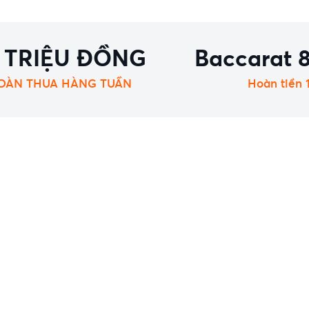
3,382,348.00
***f*o**g
 TRIỆU ĐỒNG
Baccarat 
3,359,837.00
*h*a*s
OÀN THUA HÀNG TUẦN
Hoàn tiền
3,220,126.00
*u*6**
2,146,729.00
i*c*1
2,578,889.00
q*el*ne*8*0*
2,749,989.00
c*t**
880,773.00
*5
934,411.00
*o
2,897,670.00
o*e*r*